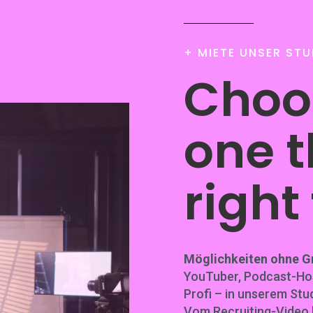
+ MIETE UNSER STU
Choo
one t
right
Möglichkeiten ohne G
YouTuber, Podcast-Hos
Profi – in unserem Stud
Vom Recruiting-Video 