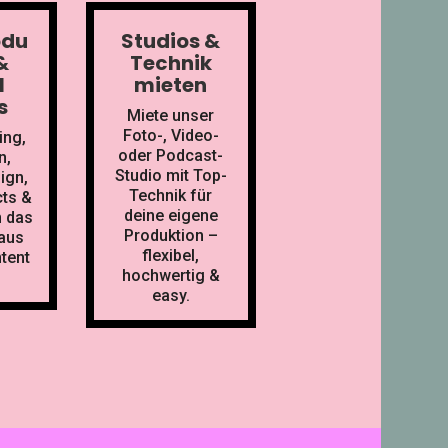
odu
Studios &
&
Technik
l
mieten
s
Miete unser
Foto-, Video-
ing,
oder Podcast-
n,
Studio mit Top-
ign,
Technik für
cts &
deine eigene
n das
Produktion –
aus
flexibel,
tent
hochwertig &
easy.