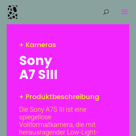
+ Kameras
Sony
A7 SIII
+ Produktbeschreibung
Die Sony A7S III ist eine
spiegellose
Vollformatkamera, die mit
herausragender Low-Light-