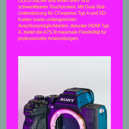
OLED-Sucher und einen dreh- und
schwenkbaren Touchscreen. Mit Dual-Slot-
Unterstützung für CFexpress Typ A und SD-
Karten sowie umfangreichen
Anschlussmöglichkeiten, darunter HDMI Typ
A, bietet die A7S III maximale Flexibilität für
professionelle Anwendungen.