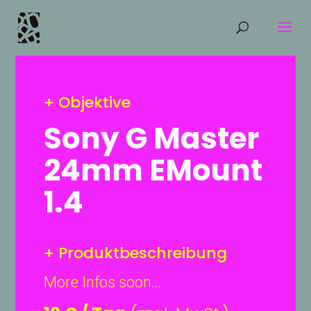
+ Objektive
Sony G Master
24mm EMount
1.4
+ Produktbeschreibung
More Infos soon…