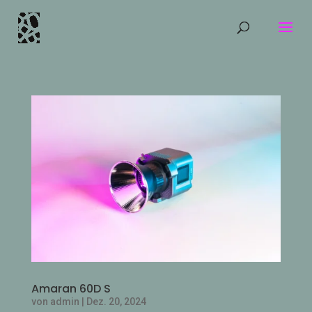
Amaran 60D S
von
admin
|
Dez. 20, 2024